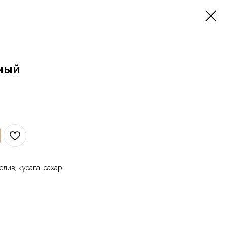
ный
лив, курага, сахар.