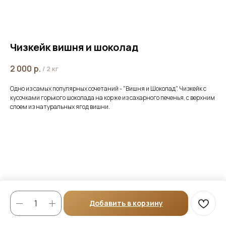
Чизкейк вишня и шоколад
2 000
р.
/
2 кг
Одно из самых популярных сочетаний - "Вишня и Шоколад". Чизкейк с
кусочками горького шоколада на корже из сахарного печенья, с верхним
слоем из натуральных ягод вишни.
Добавить в корзину